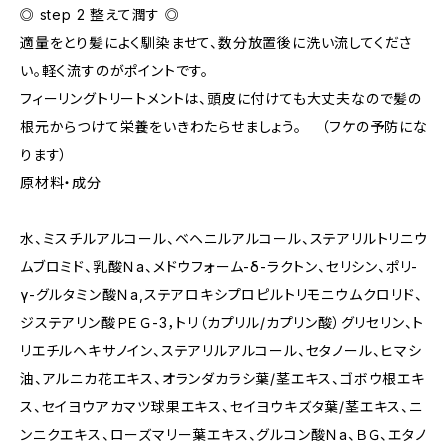
◎ step 2 整えて潤す ◎
適量をとり髪によく馴染ませて、数分放置後に洗い流してくださ
い。軽く流すのがポイントです。
フィーリングトリートメントは、頭皮に付けても大丈夫なので髪の
根元からつけて栄養をいきわたらせましょう。 （フケの予防にな
ります）
原材料・成分
水、ミスチルアルコール、ベヘニルアルコール、ステアリルトリニウ
ムブロミド、乳酸Ｎa、メドウフォーム-δ-ラクトン、セリシン、ポリ-
γ-グルタミン酸Ｎa,ステアロキシプロピルトリモニウムクロリド、
ジステアリン酸ＰＥＧ-3，トリ（カプリル/カプリン酸）グリセリン、ト
リエチルヘキサノイン、ステアリルアルコール、セタノール、ヒマシ
油、アルニカ花エキス、オランダカラシ葉/茎エキス、ゴボウ根エキ
ス、セイヨウアカマツ球果エキス、セイヨウキズタ葉/茎エキス、ニ
ンニクエキス、ローズマリー葉エキス、グルコン酸Ｎa、ＢＧ、エタノ